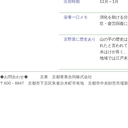
出荷時期
11月～1月
栄養一口メモ
消化を助ける分
壮・疲労回復に
京野菜に歴史あり
山の芋の歴史は
れたと言われて
水はけが良く、
地域では江戸末
◆お問合わせ◆ 京果 京都青果合同株式会社
〒600－8847 京都市下京区朱雀分木町市有地 京都市中央卸売