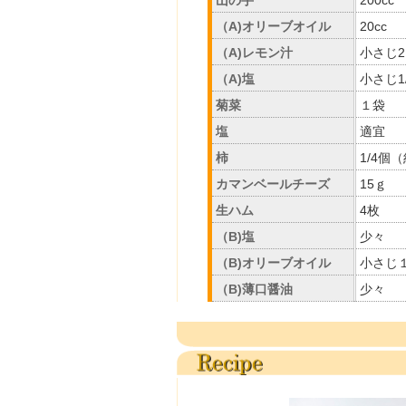
山の芋
200cc
（A)オリーブオイル
20cc
（A)レモン汁
小さじ2
（A)塩
小さじ1
菊菜
１袋
塩
適宜
柿
1/4個
カマンベールチーズ
15ｇ
生ハム
4枚
（B)塩
少々
（B)オリーブオイル
小さじ
（B)薄口醤油
少々