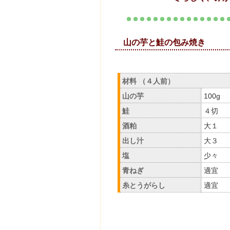
山の芋と鮭
材料 （４人前）
山の芋
100g
鮭
４切
酒粕
大１
出し汁
大３
塩
少々
青ねぎ
適宜
糸とうがらし
適宜