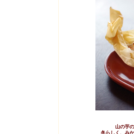
山の芋
冬らしく、み