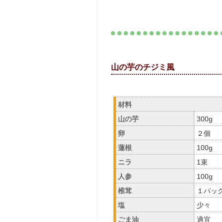
山の芋のチジ
材料
山の芋
300g
卵
２個
蓮根
100g
ニラ
1束
人参
100g
椎茸
１パッ
塩
少々
ごま油
適宜