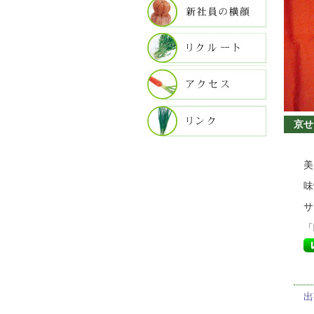
京せり
美
味
サ
「
出