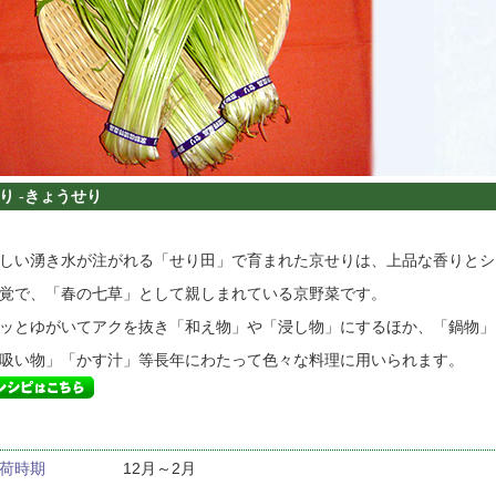
 -きょうせり
しい湧き水が注がれる「せり田」で育まれた京せりは、上品な香りとシ
覚で、「春の七草」として親しまれている京野菜です。
ッとゆがいてアクを抜き「和え物」や「浸し物」にするほか、「鍋物」
吸い物」「かす汁」等長年にわたって色々な料理に用いられます。
荷時期
12月～2月