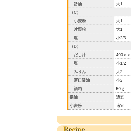
醤油
大1
（C）
小麦粉
大1
片栗粉
大1
塩
小2/3
（D）
だし汁
400ｃ
塩
小1/2
みりん
大2
薄口醤油
小2
酒粕
50ｇ
揚油
適宜
小麦粉
適宜