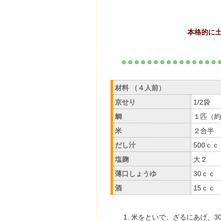
本格的に
材料 （４人前）
京せり
1/2袋
鯛
１匹（約
米
２合半
だし汁
500ｃｃ
塩麹
大２
薄口しょうゆ
30ｃｃ
酒
15ｃｃ
米をといで、ざるにあげ、3