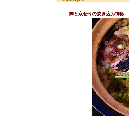
鯛と京せり