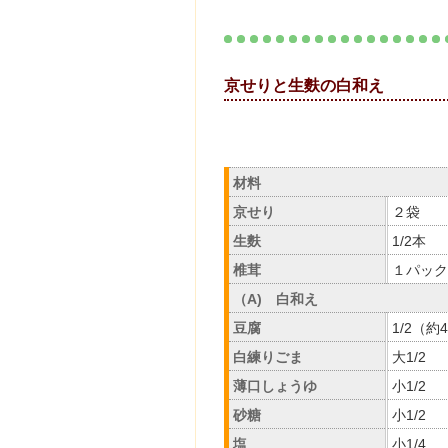
京せりと生麩の
材料
京せり
２袋
生麩
1/2本
椎茸
１パック
（A) 白和え
豆腐
1/2（約
白練りごま
大1/2
薄口しょうゆ
小1/2
砂糖
小1/2
塩
小1/4