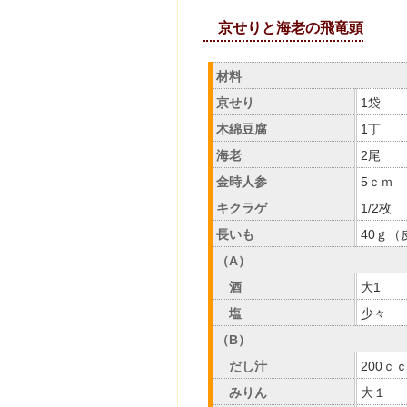
京せりと海老の飛竜頭
材料
京せり
1袋
木綿豆腐
1丁
海老
2尾
金時人参
5ｃｍ
キクラゲ
1/2枚
長いも
40ｇ（
（A）
酒
大1
塩
少々
（B）
だし汁
200ｃ
みりん
大１