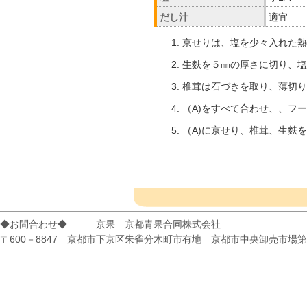
だし汁
適宜
京せりは、塩を少々入れた熱
生麩を５㎜の厚さに切り、塩
椎茸は石づきを取り、薄切り
（A)をすべて合わせ、、フ
（A)に京せり、椎茸、生麩
◆お問合わせ◆ 京果 京都青果合同株式会社
〒600－8847 京都市下京区朱雀分木町市有地 京都市中央卸売