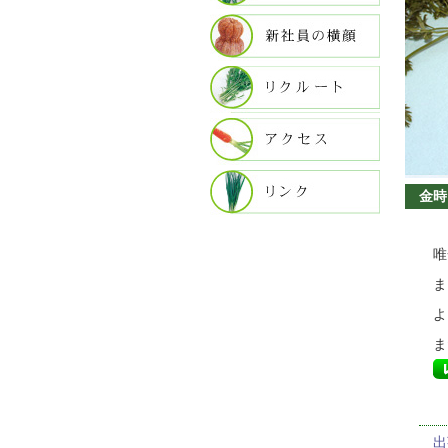
金時に
唯
ま
よ
ま
出