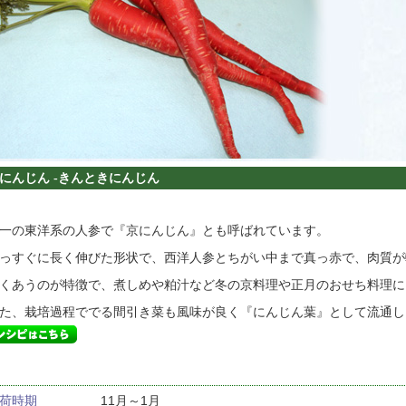
んじん -きんときにんじん
一の東洋系の人参で『京にんじん』とも呼ばれています。
っすぐに長く伸びた形状で、西洋人参とちがい中まで真っ赤で、肉質が
くあうのが特徴で、煮しめや粕汁など冬の京料理や正月のおせち料理に
た、栽培過程ででる間引き菜も風味が良く『にんじん葉』として流通し
荷時期
11月～1月