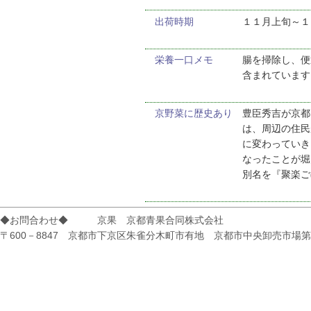
出荷時期
１１月上旬～１
栄養一口メモ
腸を掃除し、便
含まれています
京野菜に歴史あり
豊臣秀吉が京都
は、周辺の住民
に変わっていき
なったことが堀
別名を『聚楽ご
◆お問合わせ◆ 京果 京都青果合同株式会社
〒600－8847 京都市下京区朱雀分木町市有地 京都市中央卸売