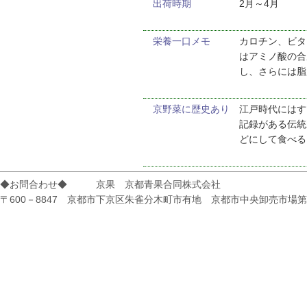
出荷時期
2月～4月
栄養一口メモ
カロチン、ビタ
はアミノ酸の合
し、さらには脂
京野菜に歴史あり
江戸時代にはす
記録がある伝統
どにして食べる
◆お問合わせ◆ 京果 京都青果合同株式会社
〒600－8847 京都市下京区朱雀分木町市有地 京都市中央卸売