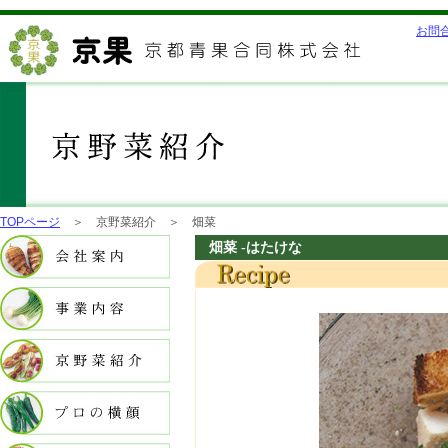
お問
TOPページ
＞ 京野菜紹介 ＞ 畑菜
畑菜 -はたけな