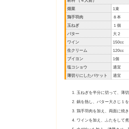
材料 （４人前）
畑菜
1束
鶏手羽肉
８本
玉ねぎ
１個
バター
大２
ワイン
150cc
生クリーム
120cc
ブイヨン
1個
塩コショウ
適宜
薄切りにしたバケット
適宜
玉ねぎを半分に切って、薄切
鍋を熱し、バター大さじ１を
鶏手羽肉を加え、両面に焼き
ワインを加え、ふたをして煮