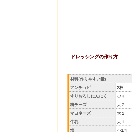
ドレッシン
材料(作りやすい量)
アンチョビ
2枚
すりおろしにんにく
少々
粉チーズ
大２
マヨネーズ
大１
牛乳
大１
塩
小1/4