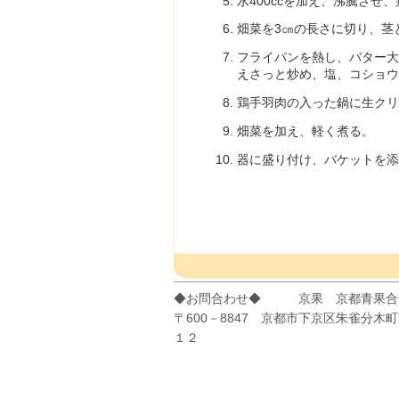
水400ccを加え、沸騰させ
畑菜を3㎝の長さに切り、茎
フライパンを熱し、バター
えさっと炒め、塩、コショウ
鶏手羽肉の入った鍋に生クリ
畑菜を加え、軽く煮る。
器に盛り付け、バケットを添
◆お問合わせ◆ 京果 京都青果合
〒600－8847 京都市下京区朱雀
１２