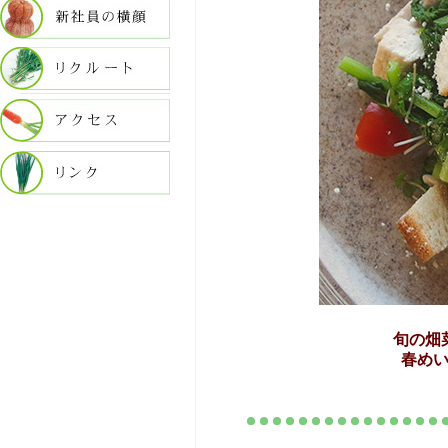
旬の畑
春め