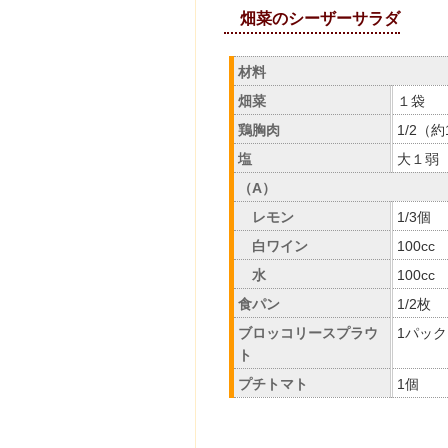
畑菜のシーザーサラダ
材料
畑菜
１袋
鶏胸肉
1/2（約
塩
大１弱
（A）
レモン
1/3個
白ワイン
100cc
水
100cc
食パン
1/2枚
ブロッコリースプラウ
1パック
ト
プチトマト
1個