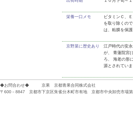
出荷時期
１０月下旬～１
栄養一口メモ
ビタミンＣ、Ｅ
を取り除くので
は、粘膜を保護
京野菜に歴史あり
江戸時代の安永
が、 青蓮院宮
ろ、 海老の形
源とされていま
◆お問合わせ◆ 京果 京都青果合同株式会社
〒600－8847 京都市下京区朱雀分木町市有地 京都市中央卸売