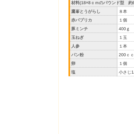
材料(18×8ｃｍのパウンド型 約
鷹峯とうがらし
８本
赤パプリカ
１個
豚ミンチ
400ｇ
玉ねぎ
１玉
人参
１本
パン粉
200ｃ
卵
１個
塩
小さじ1