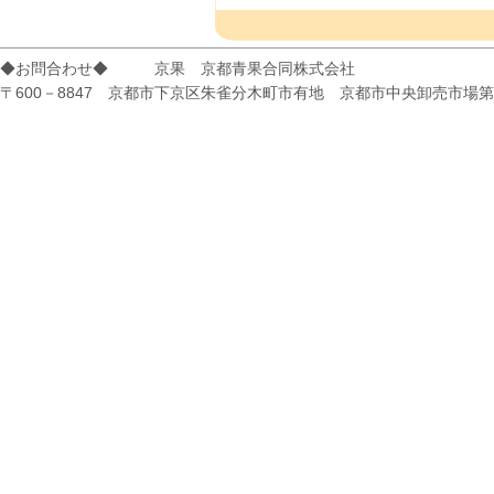
◆お問合わせ◆ 京果 京都青果合同株式会社
〒600－8847 京都市下京区朱雀分木町市有地 京都市中央卸売