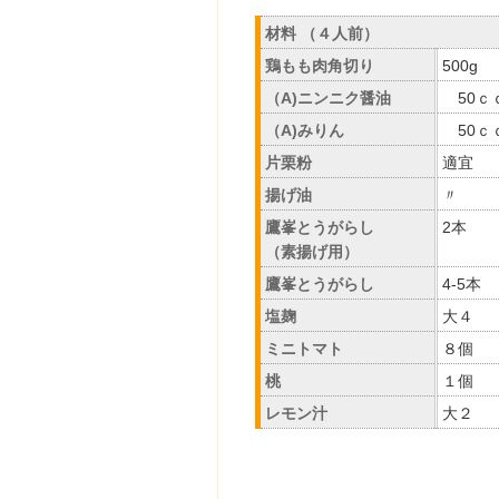
材料 （４人前）
鶏もも肉角切り
500g
（A)ニンニク醤油
50ｃ
（A)みりん
50ｃ
片栗粉
適宜
揚げ油
〃
鷹峯とうがらし
2本
（素揚げ用）
鷹峯とうがらし
4-5本
塩麹
大４
ミニトマト
８個
桃
１個
レモン汁
大２