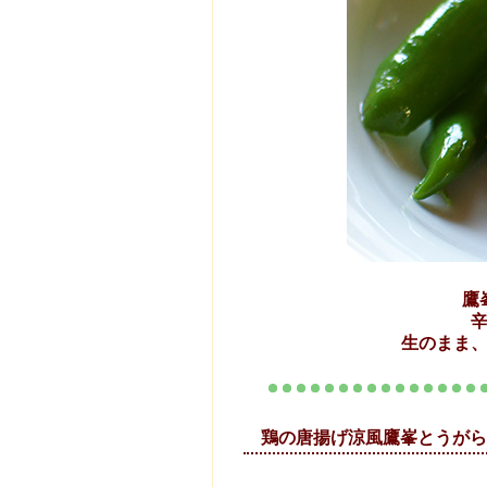
鷹
生のまま
鶏の唐揚げ涼風