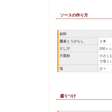
ソースの
材料
鷹峯とうがらし
２本
だし汁
200ｃ
片栗粉
小さじ
で溶く
塩
少々
盛りつ