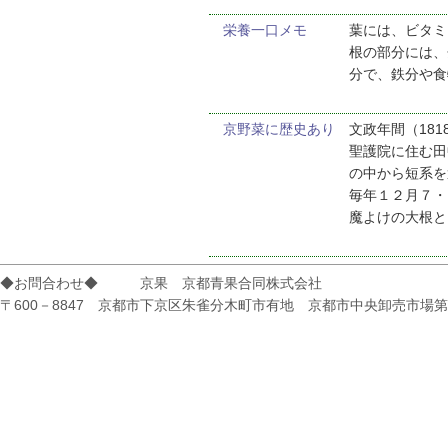
栄養一口メモ
葉には、ビタミ
根の部分には、
分で、鉄分や食
京野菜に歴史あり
文政年間（18
聖護院に住む田
の中から短系を
毎年１２月７・
魔よけの大根と
◆お問合わせ◆ 京果 京都青果合同株式会社
〒600－8847 京都市下京区朱雀分木町市有地 京都市中央卸売