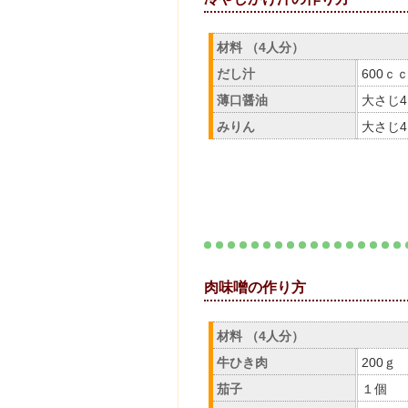
材料 （4人分）
だし汁
600ｃ
薄口醤油
大さじ4
みりん
大さじ4
肉味噌の
材料 （4人分）
牛ひき肉
200ｇ
茄子
１個