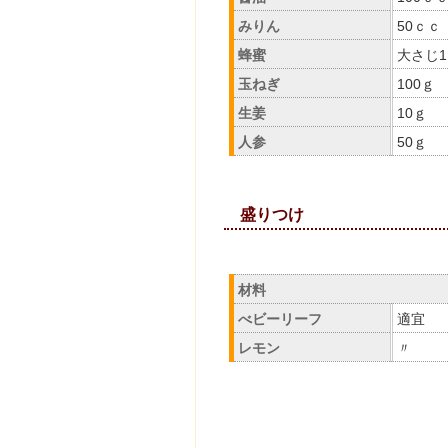
みりん
50ｃｃ
蜂蜜
大さじ1
玉ねぎ
100ｇ
生姜
10ｇ
人参
50ｇ
盛りつ
材料
べビーリーフ
適宜
レモン
〃