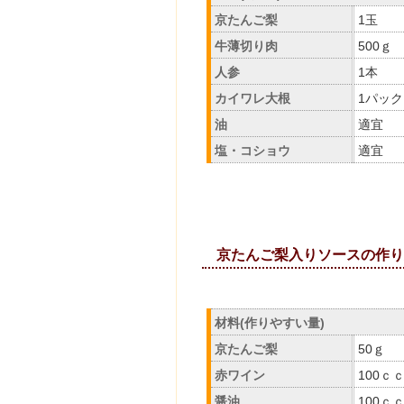
京たんご梨
1玉
牛薄切り肉
500ｇ
人参
1本
カイワレ大根
1パック
油
適宜
塩・コショウ
適宜
京たんご梨入
材料(作りやすい量)
京たんご梨
50ｇ
赤ワイン
100ｃ
醤油
100ｃ