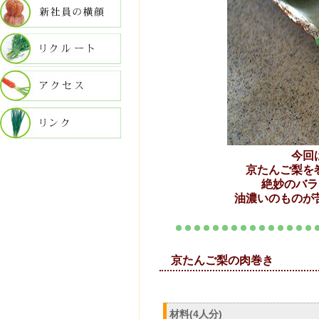
今回
京たんご梨を
絶妙のバラ
油濃いのものが
京たんご
材料(4人分)