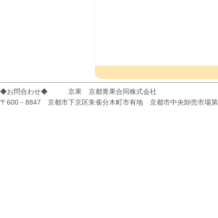
◆お問合わせ◆ 京果 京都青果合同株式会社
〒600－8847 京都市下京区朱雀分木町市有地 京都市中央卸売