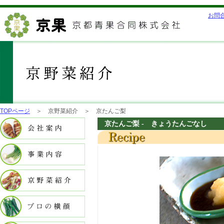
お問
TOPページ
＞ 京野菜紹介 ＞ 京たんご梨
京たんご梨 - きょうたんごなし