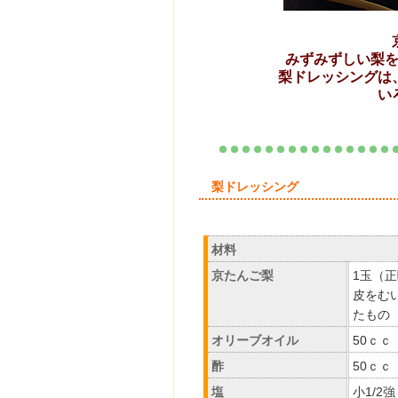
みずみずしい梨
梨ドレッシングは
い
梨ドレッ
材料
京たんご梨
1玉（正
皮をむ
たもの
オリーブオイル
50ｃｃ
酢
50ｃｃ
塩
小1/2強