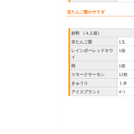
京たんご梨の
材料 （４人前）
京たんご梨
1玉
レインボーレッドキウ
1個
イ
柿
1個
スモークサーモン
12枚
きゅうり
１本
アイスプラント
4つ