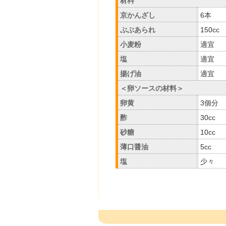
材料
京かんざし
6本
ぶぶあられ
150cc
小麦粉
適宜
塩
適宜
揚げ油
適宜
＜卵ソースの材料＞
卵黄
3個分
酢
30cc
砂糖
10cc
薄口醤油
5cc
塩
少々