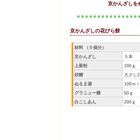
京かんざしを
京かんざし
材料 （５個分）
京かんざし
５本
上新粉
100ｇ
砂糖
大さじ2
ぬるま湯
100ｍ
グラニュー糖
50ｇ
白こしあん
200ｇ