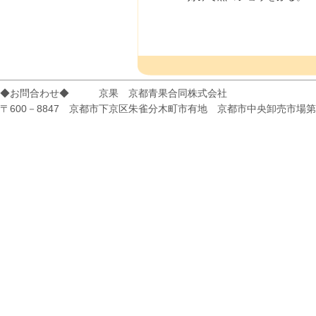
◆お問合わせ◆ 京果 京都青果合同株式会社
〒600－8847 京都市下京区朱雀分木町市有地 京都市中央卸売