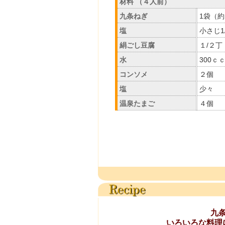
材料 （４人前）
九条ねぎ
1袋（約
塩
小さじ1
絹ごし豆腐
１/２丁
水
300ｃ
コンソメ
２個
塩
少々
温泉たまご
４個
九
いろいろな料理