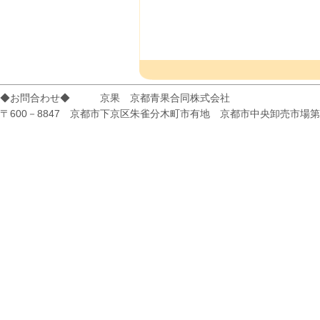
◆お問合わせ◆ 京果 京都青果合同株式会社
〒600－8847 京都市下京区朱雀分木町市有地 京都市中央卸売