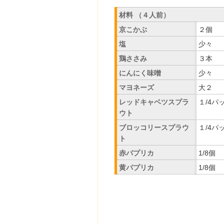
材料 （４人前）
京こかぶ
２個
塩
少々
鶏ささみ
３本
にんにく味噌
少々
マヨネーズ
大２
レッドキャベツスプラ
１/4パ
ウト
ブロッコリースプラウ
１/4パ
ト
赤パプリカ
1/8個
黄パプリカ
1/8個