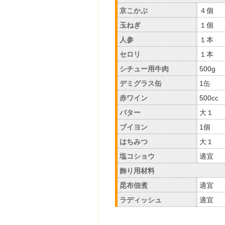
京こかぶ
４個
玉ねぎ
１個
人参
１本
セロリ
１本
シチュー用牛肉
500g
デミグラス缶
1缶
赤ワイン
500cc
バター
大１
ブイヨン
1個
はちみつ
大１
塩コショウ
適宜
飾り用材料
昆布佃煮
適宜
ラディッシュ
適宜