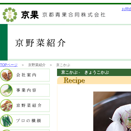
お問
TOPページ
＞ 京野菜紹介 ＞ 京こかぶ
京こかぶ - きょう
こかぶ