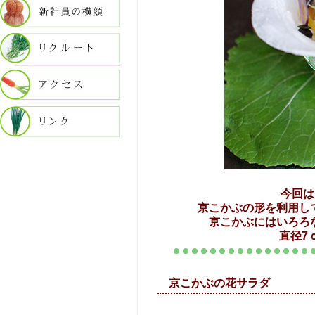
今回は
京こかぶの形を利用し
京こかぶにはいろろ
直径7
京こかぶ