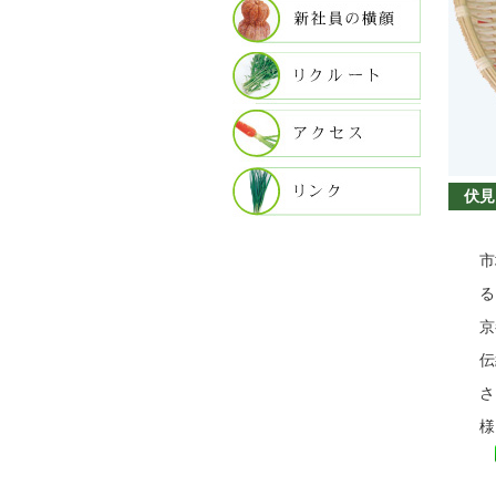
伏見と
市
る
京
伝
さ
様