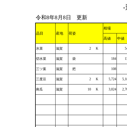
令和8年8月8日 更新
相場
品目
産地
荷姿
高値
中値
水菜
滋賀
2
K
5
切水菜
滋賀
袋
184
1
三ツ葉
滋賀
把
108
三度豆
滋賀
2
K
5,724
5,1
南瓜
滋賀
10
K
3,024
2,7